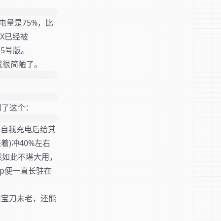
存电量是75%，比
X已经被
的5号版。
就很简陋了。
到了这个：
在自我充电后给其
着)冲40%左右
然如此不堪大用，
op便一直长驻在
依旧宝刀未老，还能