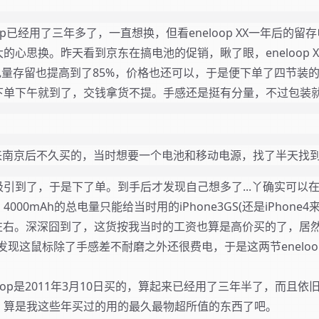
eloop已经用了三年多了，一直想换，但看eneloop XX一年后的留
心思换。昨天看到京东在搞电池的促销，瞅了眼，eneloop X
一年后电量存留也提高到了85%，价格也还可以，于是便下单了四节装
下单下午就到了，交钱拿货不提。手感还是挺有分量，不过包装
还是来南京后不久买的，当时想要一个电池和移动电源，找了半天找
引到了，于是下了单。到手后才发现自己想多了...丫确实可以
0mAh的总电量只能给当时用的iPhone3GS(还是iPhone4来
%左右。深深囧到了，这货按我当时的工资也算是高价买的了，居
se后发现这鼠标除了手感差不耐磨之外还很费电，于是这两节enelo
。
oop是2011年3月10日买的，算起来已经用了三年半了，而且
，算是我这些年买过的用的最久最物超所值的东西了吧。